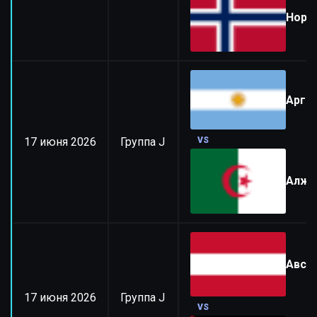
Норв
Арге
17 июня 2026
Группа J
VS
Алжи
Авст
17 июня 2026
Группа J
VS