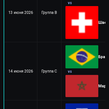
VS
13 июня 2026
Группа B
Швей
Браз
14 июня 2026
Группа C
VS
Маро