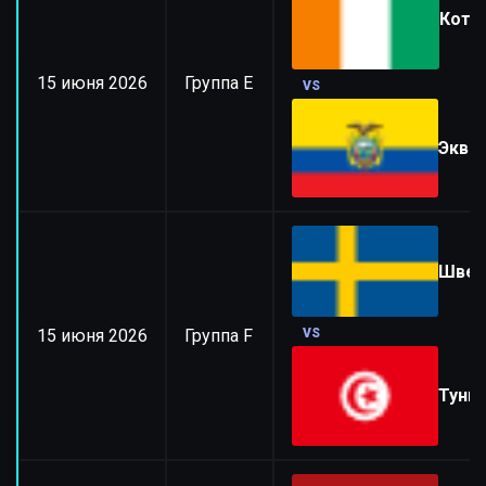
Кот-
15 июня 2026
Группа E
VS
Эква
Швец
15 июня 2026
Группа F
VS
Туни