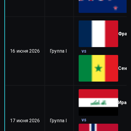
Н
Фран
16 июня 2026
Группа I
VS
Сене
Ирак
17 июня 2026
Группа I
VS