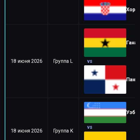
Хорв
Гана
18 июня 2026
Группа L
VS
Пана
Узбе
VS
18 июня 2026
Группа K