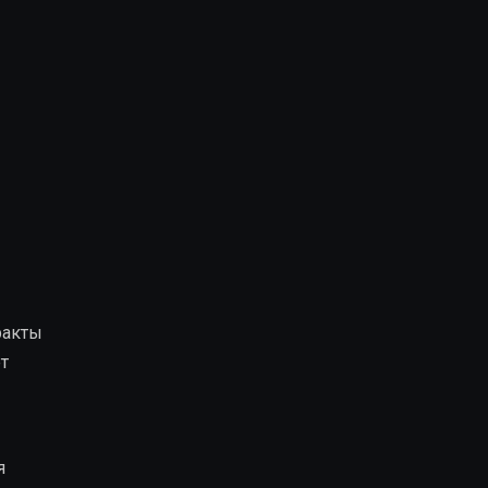
ракты
т
я