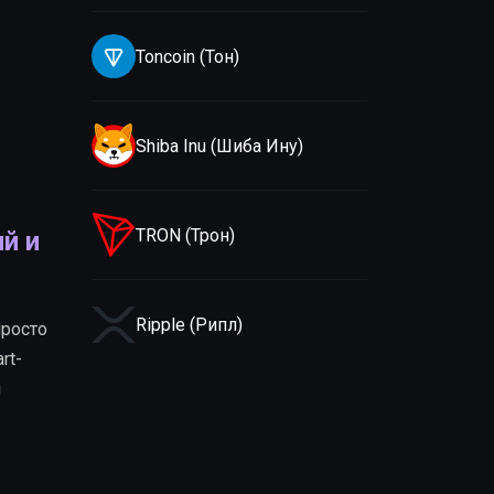
Toncoin (Тон)
Shiba Inu (Шиба Ину)
TRON (Трон)
й и
Ripple (Рипл)
просто
rt-
н
Litecoin (Лайткоин)