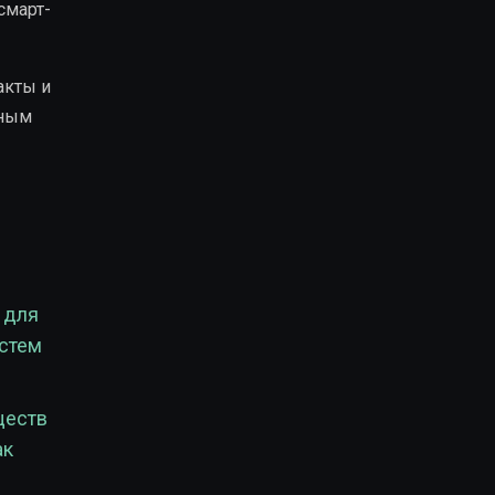
смарт-
акты и
зным
 для
стем
ществ
ак