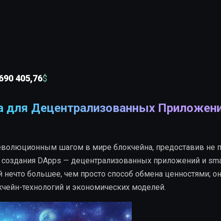
690 405,76
$
а для Децентрализованных Приложени
революционным шагом в мире блокчейна, предоставив не 
 создания DApps — децентрализованных приложений и sma
й нечто большее, чем просто способ обмена ценностями; о
кчейн-технологий и экономических моделей.