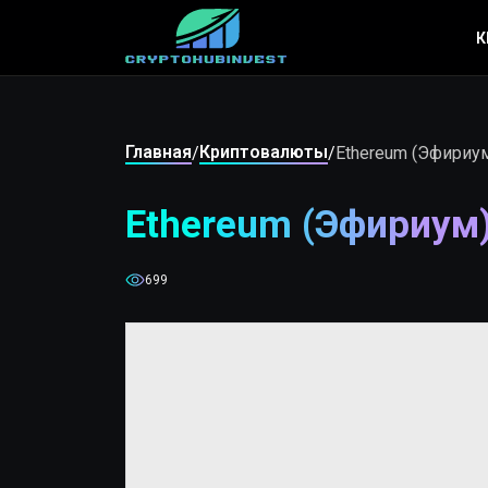
К
Главная
Криптовалюты
/
/
Ethereum (Эфириу
Ethereum (Эфириум
699