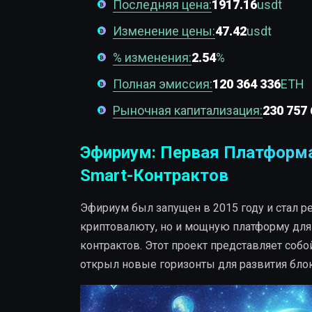
Последняя цена:
1917.16
usdt
Изменение цены:
47.42
usdt
% изменения:
2.54
%
Полная эмиссия:
120 364 336
ETH
Рыночная капитализация:
230 757 
Эфириум: Первая Платформ
Smart-Контрактов
Эфириум был запущен в 2015 году и стал 
криптовалюту, но и мощную платформу для
контрактов. Этот проект представляет собо
открыл новые горизонты для развития бло