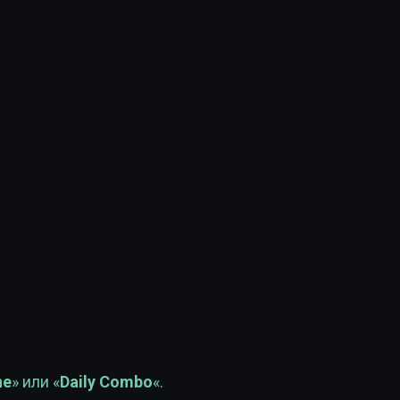
ne
» или «
Daily Combo
«.