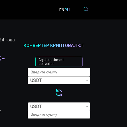
EN
RU
24 года
КОНВЕРТЕР КРИПТОВАЛЮТ
-
Cryptohubinvest
converter
USDT
USDT
е