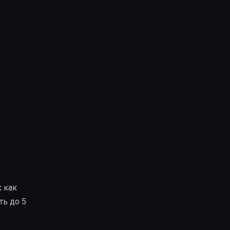
к как
ть до 5