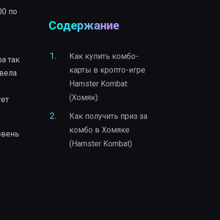
00 по
Содержание
Как купить комбо-
а так
карты в кропто-игре
евела
Hamster Kombat
(Хомяк):
ует
Как получить приз за
комбо в Хомяке
овень
(Hamster Kombat)