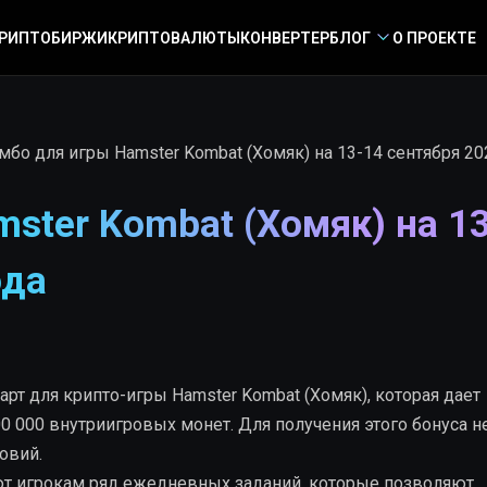
РИПТОБИРЖИ
КРИПТОВАЛЮТЫ
КОНВЕРТЕР
БЛОГ
О ПРОЕКТЕ
мбо для игры Hamster Kombat (Хомяк) на 13-14 сентября 20
ster Kombat (Хомяк) на 13
ода
рт для крипто-игры Hamster Kombat (Хомяк), которая дает
0 000 внутриигровых монет. Для получения этого бонуса н
овий.
ют игрокам ряд ежедневных заданий, которые позволяют