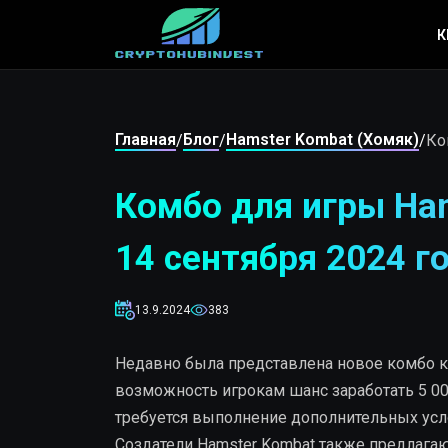
К
Главная
Блог
Hamster Kombat (Хомяк)
/
/
/
Ко
Комбо для игры Ham
14 сентября 2024 г
13.9.2024
383
Недавно была представлена новое комбо ка
возможность игрокам шанс заработать 5 00
требуется выполнение дополнительных усл
Создатели Hamster Kombat также предлага