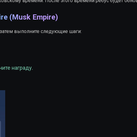
ковскому времени. После этого времени ребус будет обно
re (Musk Empire)
m, затем выполните следующие шаги:
чите награду.