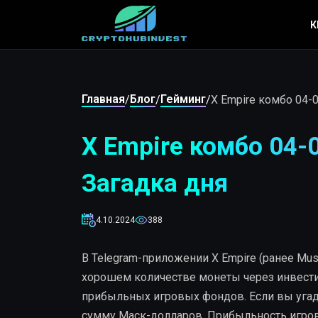
К
Главная
Блог
Гейминг
/
/
/
X Empire комбо 04-0
X Empire комбо 04-0
Загадка дня
4.10.2024
388
В Telegram-приложении X Empire (ранее Mu
хорошем количестве монеты через инвести
прибыльных игровых фондов. Если вы угад
сумму Маск-долларов. Прибыльность игро