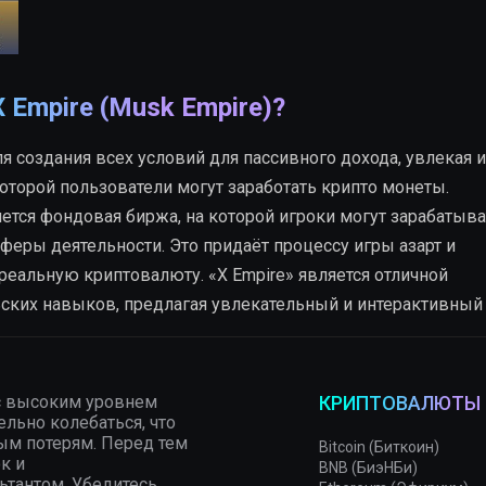
X Empire (Musk Empire)?
я создания всех условий для пассивного дохода, увлекая 
которой пользователи могут заработать крипто монеты.
тся фондовая биржа, на которой игроки могут зарабатыва
феры деятельности. Это придаёт процессу игры азарт и
еальную криптовалюту. «X Empire» является отличной
ских навыков, предлагая увлекательный и интерактивный
с высоким уровнем
КРИПТОВАЛЮТЫ
льно колебаться, что
ым потерям. Перед тем
Bitcoin (Биткоин)
к и
BNB (БиэНБи)
тантом. Убедитесь,