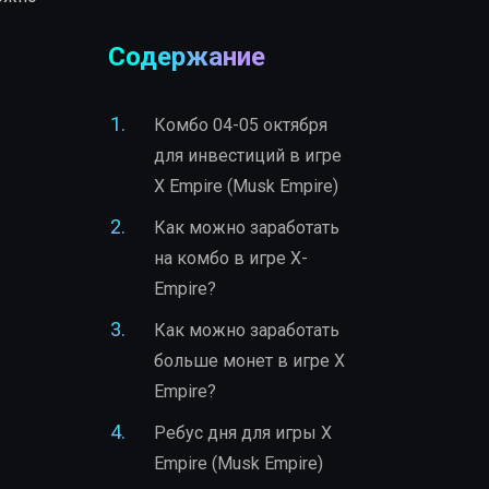
Содержание
Комбо 04-05 октября
для инвестиций в игре
X Empire (Musk Empire)
Как можно заработать
на комбо в игре X-
Empire?
Как можно заработать
больше монет в игре X
Empire?
Ребус дня для игры X
Empire (Musk Empire)