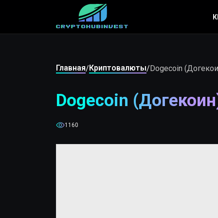
К
Главная
Криптовалюты
/
/
Dogecoin (Догекои
Dogecoin (Догекоин
1160