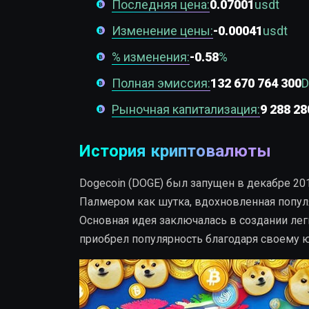
Последняя цена:
0.07001
usdt
Изменение цены:
-0.00041
usdt
% изменения:
-0.58
%
Полная эмиссия:
132 670 764 300
Рыночная капитализация:
9 288 28
История криптовалюты
Dogecoin (DOGE) был запущен в декабре 2
Палмером как шутка, вдохновленная попул
Основная идея заключалась в создании лег
приобрел популярность благодаря своему 