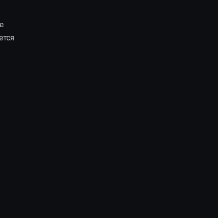
ое
ется