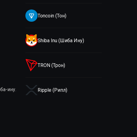
Toncoin (Тон)
Shiba Inu (Шиба Ину)
TRON (Трон)
ба-ину.
Ripple (Рипл)
Litecoin (Лайткоин)