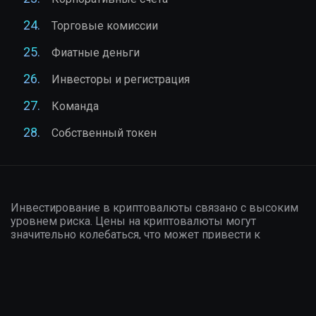
Торговые комиссии
Фиатные деньги
Инвесторы и регистрация
Команда
Собственный токен
Инвестирование в криптовалюты связано с высоким
уровнем риска. Цены на криптовалюты могут
значительно колебаться, что может привести к
значительным финансовым потерям. Перед тем как
инвестировать, тщательно изучите рынок и
проконсультируйтесь с финансовым консультантом.
Убедитесь, что вы понимаете все риски, связанные с
криптовалютами, и инвестируйте только те средства,
которые вы готовы потерять.